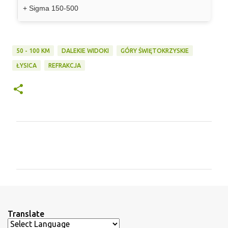
+ Sigma 150-500
50 - 100 KM
DALEKIE WIDOKI
GÓRY ŚWIĘTOKRZYSKIE
ŁYSICA
REFRAKCJA
K
o
m
e
n
t
Translate
a