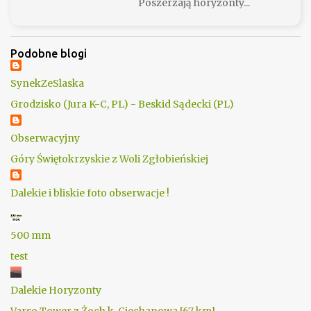
Poszerzają horyzonty...
Podobne blogi
SynekZeSlaska
Grodzisko (Jura K-C, PL) - Beskid Sądecki (PL)
Obserwacyjny
Góry Świętokrzyskie z Woli Zgłobieńskiej
Dalekie i bliskie foto obserwacje !
500 mm
test
Dalekie Horyzonty
Varso Tower z Żoch k. Ciechanowa [67 km]