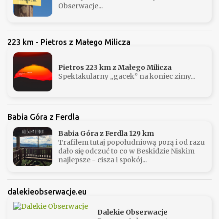
Obserwacje...
223 km - Pietros z Małego Milicza
Pietros 223 km z Małego Milicza
Spektakularny „gacek” na koniec zimy...
Babia Góra z Ferdla
Babia Góra z Ferdla 129 km
Trafiłem tutaj popołudniową porą i od razu
dało się odczuć to co w Beskidzie Niskim
najlepsze - cisza i spokój...
dalekieobserwacje.eu
Dalekie Obserwacje