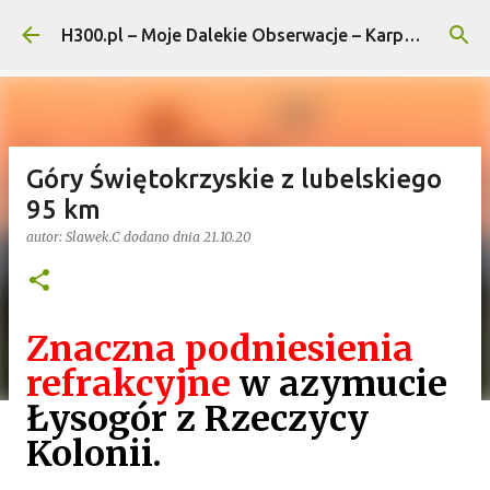
Przejdź do głównej zawartości
H300.pl – Moje Dalekie Obserwacje – Karpaty i Pogórza...
Góry Świętokrzyskie z lubelskiego
95 km
autor:
Slawek.C
dodano dnia
21.10.20
Znaczna podniesienia
refrakcyjne
w azymucie
Łysogór z Rzeczycy
Kolonii.