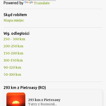
Powered by
Translate
r
z
Skąd robiłem
e
Mapa miejsc
Wg. odległości
250 - 300 km
200-250 km
150-200 km
100-150 km
90-120 km
50-100 km
293 km z Pietroasy (RO)
293 km z Pietroasy
Tatry z Rumunii...