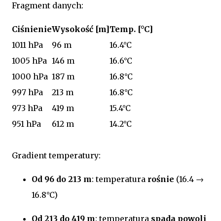
Fragment danych:
Ciśnienie
Wysokość [m]
Temp. [°C]
1011 hPa
96 m
16.4°C
1005 hPa
146 m
16.6°C
1000 hPa
187 m
16.8°C
997 hPa
213 m
16.8°C
973 hPa
419 m
15.4°C
951 hPa
612 m
14.2°C
Gradient temperatury:
Od 96 do 213 m
: temperatura
rośnie
(16.4 →
16.8°C)
Od 213 do 419 m
: temperatura
spada powoli