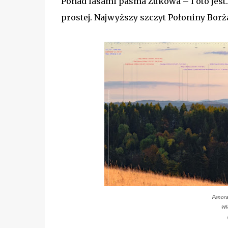
Ponad lasami pasma Żukowa – i oto jest
prostej. Najwyższy szczyt Połoniny Borż
Panora
Wi