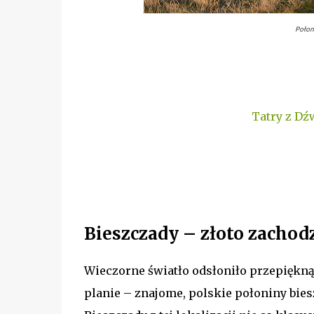
Połon
Tatry z Dź
Bieszczady – złoto zachod
Wieczorne światło odsłoniło przepięk
planie – znajome, polskie połoniny bie