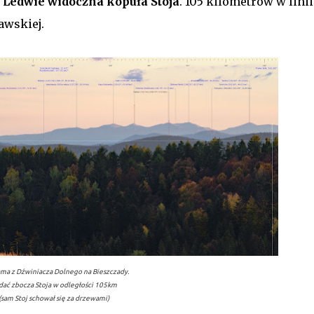
.
Ledwie widoczna kopuła Stoja
. 105 kilometrów w linii
awskiej.
ma z Dźwiniacza Dolnego na Bieszczady.
dać zbocza Stoja w odległości 105km
(sam Stoj schował się za drzewami)