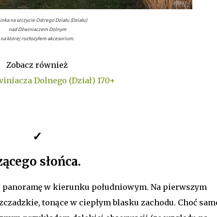
inka na szczycie Ostrego Działu (Działu)
nad Dźwiniaczem Dolnym
na której rozłożyłem akcesorium.
Zobacz również
winiacza Dolnego (Dział) 170+
✓
zącego słońca.
ną panoramę w kierunku południowym. Na pierwszym
szczadzkie, tonące w ciepłym blasku zachodu. Choć sam