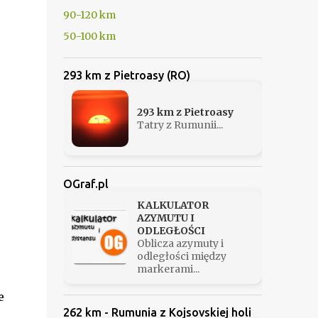
90-120 km
50-100 km
293 km z Pietroasy (RO)
293 km z Pietroasy
Tatry z Rumunii...
OGraf.pl
KALKULATOR
AZYMUTU I
ODLEGŁOŚCI
Oblicza azymuty i
odległości między
markerami...
e
262 km - Rumunia z Kojsovskiej holi