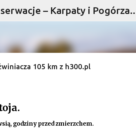
serwacje – Karpaty i Pogórza..
Przejdź do głównej zawartości
źwiniacza 105 km z h300.pl
oja.
wsią, godziny przed zmierzchem.