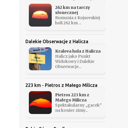
262 km na tarczy
słonecznej
Rumunia z Kojsovskiej
holi 262 km ...
Dalekie Obserwacje z Halicza
Kralova hola z Halicza
Halicz jako Punkt
Widokowy i Dalekie
Obserwacje...
223 km - Pietros z Małego Milicza
Pietros 223 km z
Małego Milicza
Spektakularny „gacek”
na koniec zimy...