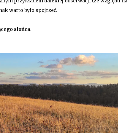
sycznym przykładem dalekiej obserwacji (ze względu na
nak warto było spojrzeć.
ącego słońca
.