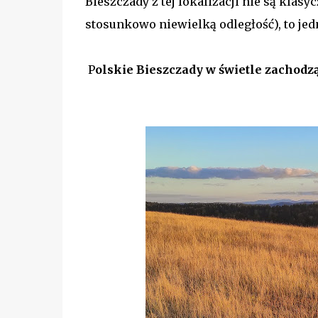
Bieszczady z tej lokalizacji nie są kla
stosunkowo niewielką odległość), to jed
P
olskie Bieszczady w świetle zachodz