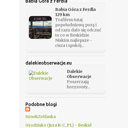
Babia Góra z Ferdla
Babia Góra z Ferdla
129 km
Trafiłem tutaj
popołudniową porą i
od razu dało się odczuć
to co w Beskidzie
Niskim najlepsze -
cisza i spokój...
dalekieobserwacje.eu
Dalekie
Obserwacje
Poszerzają
horyzonty...
Podobne blogi
SynekZeSlaska
Grodzisko (Jura K-C, PL) - Beskid