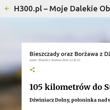
H300.pl – Moje Dalekie Ob
Bieszczady oraz Borżawa z D
autor:
Slawek.C
dodano dnia
22.10.22
105 kilometrów do St
Dźwiniacz Dolny, połoninka nad 