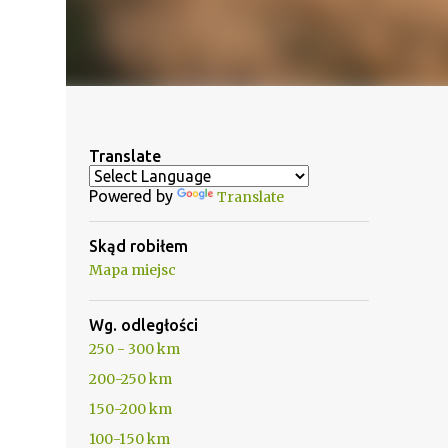
Translate
Powered by
Translate
Skąd robiłem
Mapa miejsc
Wg. odległości
250 - 300 km
200-250 km
150-200 km
100-150 km