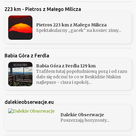
223 km - Pietros z Małego Milicza
Pietros 223 km z Małego Milicza
Spektakularny „gacek” na koniec zimy...
Babia Góra z Ferdla
Babia Góra z Ferdla 129 km
Trafiłem tutaj popołudniową porą i od razu
dało się odczuć to co w Beskidzie Niskim
najlepsze - cisza i spokój...
dalekieobserwacje.eu
Dalekie Obserwacje
Poszerzają horyzonty...