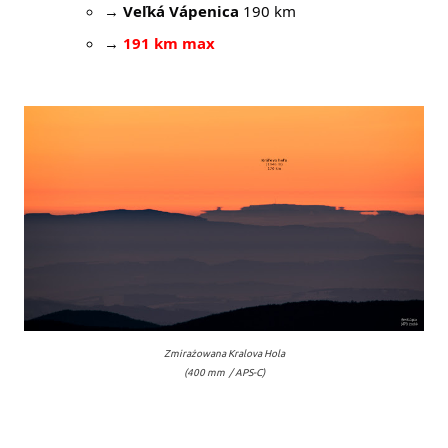
→
Veľká Vápenica
190 km
→
191 km max
Zmirażowana Kralova Hola
(400 mm / APS-C)