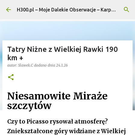
Przejdź do głównej zawartości
H300.pl – Moje Dalekie Obserwacje – Karpaty i Pogórza...
Tatry Niżne z Wielkiej Rawki 190
km +
autor:
Slawek.C
dodano dnia
24.1.26
Niesamowite Miraże
szczytów
Czy to Picasso rysował atmosferę?
Zniekształcone góry widziane z Wielkiej