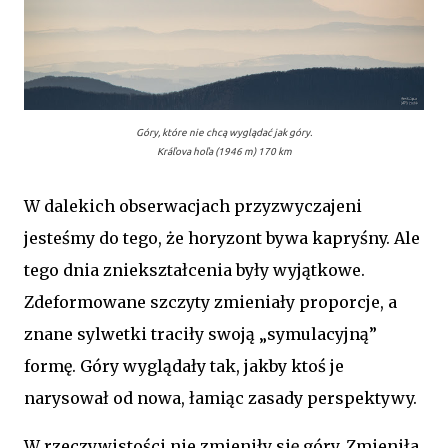
Góry, które nie chcą wyglądać jak góry.
Kráľova hoľa (1946 m) 170 km
W dalekich obserwacjach przyzwyczajeni
jesteśmy do tego, że horyzont bywa kapryśny. Ale
tego dnia zniekształcenia były wyjątkowe.
Zdeformowane szczyty zmieniały proporcje, a
znane sylwetki traciły swoją „symulacyjną”
formę. Góry wyglądały tak, jakby ktoś je
narysował od nowa, łamiąc zasady perspektywy.
W rzeczywistości nie zmieniły się góry. Zmieniła