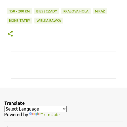
150 - 200 KM
BIESZCZADY
KRALOVA HOLA
MIRAŻ
NIŻNE TATRY
WIELKA RAWKA
K
o
m
e
n
t
Translate
a
Powered by
Translate
r
z