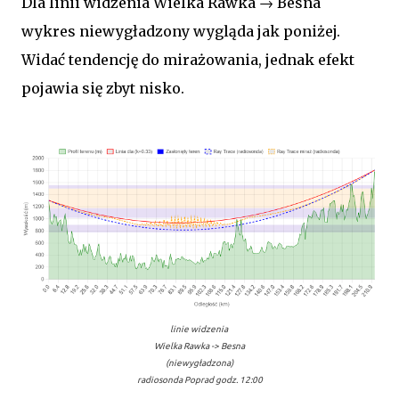
Dla linii widzenia Wielka Rawka → Besna
wykres niewygładzony wygląda jak poniżej.
Widać tendencję do mirażowania, jednak efekt
pojawia się zbyt nisko.
linie widzenia
Wielka Rawka ->
Besna
(niewygładzona)
radiosonda Poprad godz. 12:00