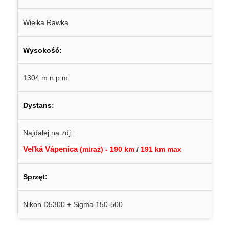
Wielka Rawka
Wysokość:
1304 m n.p.m.
Dystans:
Najdalej na zdj.:
Veľká Vápenica
(miraż) - 190 km
/
191 km max
Sprzęt:
Nikon D5300 + Sigma 150-500