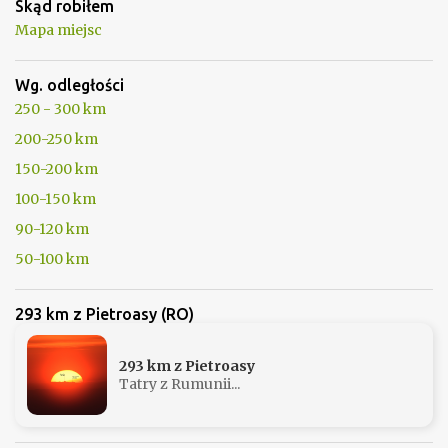
Skąd robiłem
e
Mapa miejsc
Wg. odległości
250 - 300 km
200-250 km
150-200 km
100-150 km
90-120 km
50-100 km
293 km z Pietroasy (RO)
293 km z Pietroasy
Tatry z Rumunii...