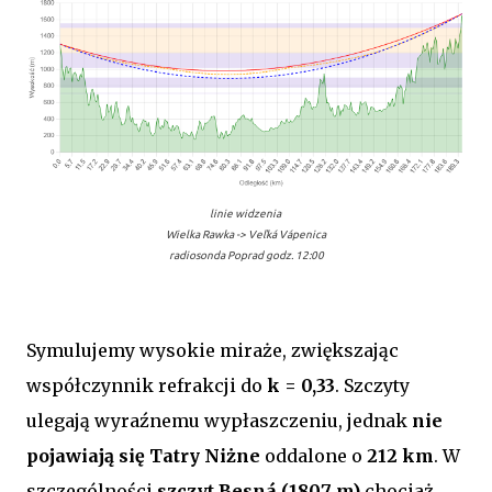
linie widzenia
Wielka Rawka ->
Veľká Vápenica
radiosonda Poprad godz. 12:00
Symulujemy wysokie miraże, zwiększając
współczynnik refrakcji do
k = 0,33
. Szczyty
ulegają wyraźnemu wypłaszczeniu, jednak
nie
pojawiają się Tatry Niżne
oddalone o
212 km
. W
szczególności
szczyt Besná (1807 m)
chociaż