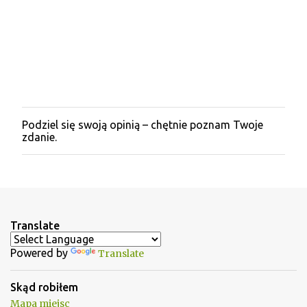
Podziel się swoją opinią – chętnie poznam Twoje
P
zdanie.
r
z
e
ś
l
i
j
Translate
k
o
m
Powered by
Translate
e
n
Skąd robiłem
t
a
Mapa miejsc