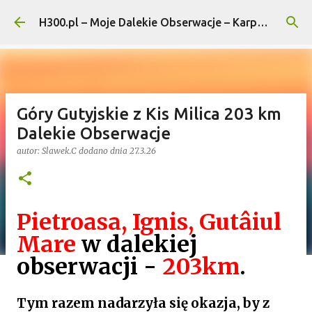
Przejdź do głównej zawartości
H300.pl – Moje Dalekie Obserwacje – Karpaty i Pogórza...
Góry Gutyjskie z Kis Milica 203 km
Dalekie Obserwacje
autor:
Slawek.C
dodano dnia
27.3.26
Pietroasa, Ignis, Gutâiul
Mare
w dalekiej
obserwacji -
203km
.
Tym razem nadarzyła się okazja, by z