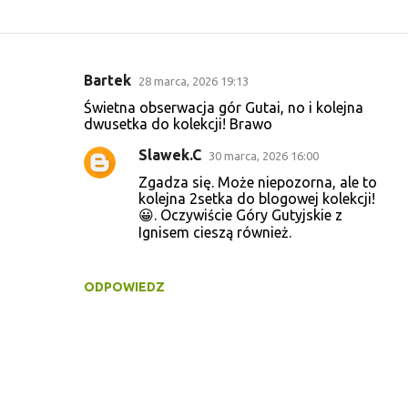
Bartek
28 marca, 2026 19:13
K
Świetna obserwacja gór Gutai, no i kolejna
o
dwusetka do kolekcji! Brawo
m
Slawek.C
30 marca, 2026 16:00
e
Zgadza się. Może niepozorna, ale to
n
kolejna 2setka do blogowej kolekcji!
😀. Oczywiście Góry Gutyjskie z
t
Ignisem cieszą również.
a
r
ODPOWIEDZ
z
e