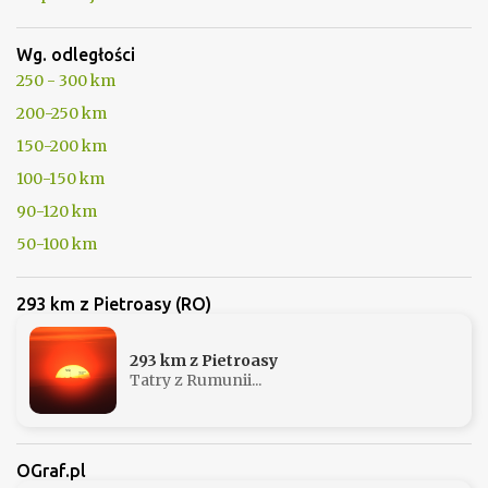
r
z
Wg. odległości
250 - 300 km
200-250 km
150-200 km
100-150 km
90-120 km
50-100 km
293 km z Pietroasy (RO)
293 km z Pietroasy
Tatry z Rumunii...
OGraf.pl