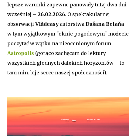
lepsze warunki zapewne panowały tutaj dwa dni
wcześniej –
26.02.2026
. O spektakularnej
obserwacji
Vlădeasy
autorstwa
Dušana Belaňa
w tym wyjątkowym "oknie pogodowym" możecie
poczytać w wątku na nieocenionym forum
Astropolis
(g
orąco zachęcam do lektury
wszystkich głodnych dalekich horyzontów – to
tam min. bije serce naszej społeczności).