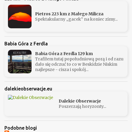
Pietros 223 km z Małego Milicza
Spektakularny „gacek” na koniec zimy...
Babia Góra z Ferdla
Babia Góra z Ferdla 129 km
Trafiłem tutaj popołudniową porą i od razu
dało się odczuć to co w Beskidzie Niskim
najlepsze - cisza i spokój...
dalekieobserwacje.eu
Dalekie Obserwacje
Poszerzają horyzonty...
Podobne blogi