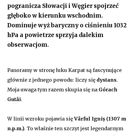
pogranicza Słowacji i Węgier spojrzeć
głęboko w kierunku wschodnim.
Dominuje wyż baryczny o ciśnieniu 1032
hPa a powietrze sprzyja dalekim
obserwacjom.
Panoramy w stronę łuku Karpat są fascynujące
głównie z jednego powodu: liczy się
dystans
.
Moja uwaga tym razem skupia się na
Górach
Gutâi
.
W linii wzroku pojawia się
Vârful Igniș (1307 m
n.p.m.)
. To właśnie ten szczyt jest legendarnym