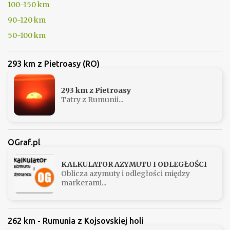
100-150 km
90-120 km
50-100 km
293 km z Pietroasy (RO)
293 km z Pietroasy
Tatry z Rumunii...
OGraf.pl
KALKULATOR AZYMUTU I ODLEGŁOŚCI
Oblicza azymuty i odległości między
markerami...
262 km - Rumunia z Kojsovskiej holi