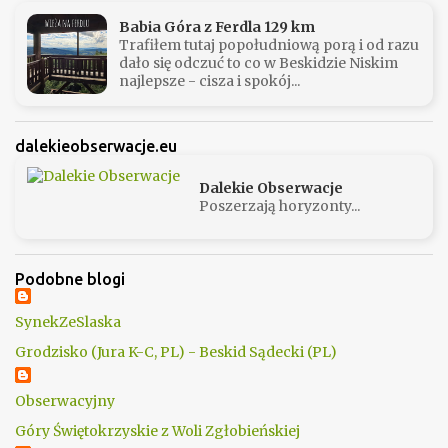
Babia Góra z Ferdla 129 km
Trafiłem tutaj popołudniową porą i od razu
dało się odczuć to co w Beskidzie Niskim
najlepsze - cisza i spokój...
dalekieobserwacje.eu
Dalekie Obserwacje
Poszerzają horyzonty...
Podobne blogi
SynekZeSlaska
Grodzisko (Jura K-C, PL) - Beskid Sądecki (PL)
Obserwacyjny
Góry Świętokrzyskie z Woli Zgłobieńskiej