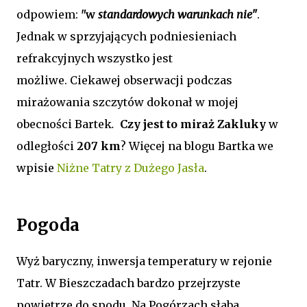
odpowiem:
"w
standardowych warunkach nie"
.
Jednak w sprzyjających podniesieniach
refrakcyjnych wszystko jest
możliwe.
Ciekawej
obserwacji podczas
mirażowania szczytów dokonał w mojej
obecności Bartek
.
Czy jest to miraż Zakluky
w
odległości
207 km
? Więcej na blogu Bartka we
wpisie
Niżne Tatry z Dużego Jasła
.
Pogoda
Wyż baryczny, inwersja temperatury w rejonie
Tatr. W Bieszczadach bardzo przejrzyste
powietrze do spodu. Na Pogórzach słaba