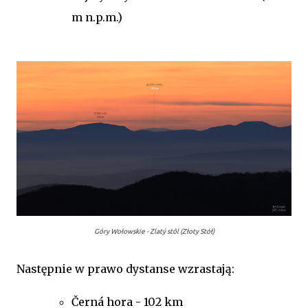
m n.p.m.)
Góry Wołowskie - Zlatý stôl (Złoty Stół)
Następnie w prawo dystanse wzrastają:
Černá hora - 102 km