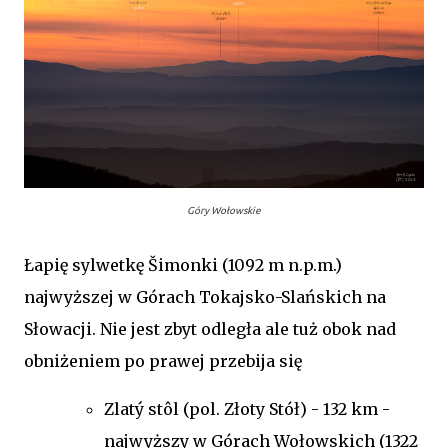
Góry Wołowskie
Łapię sylwetkę Šimonki (1092 m n.p.m.)
najwyższej w Górach Tokajsko-Slańskich na
Słowacji. Nie jest zbyt odległa ale tuż obok nad
obniżeniem po prawej przebija się
Zlatý stôl (pol. Złoty Stół) - 132 km -
najwyższy w Górach Wołowskich (1322