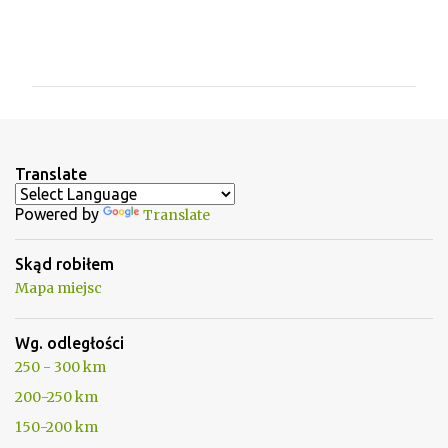
K
o
m
e
n
t
Translate
a
Powered by
Translate
r
z
Skąd robiłem
e
Mapa miejsc
Wg. odległości
250 - 300 km
200-250 km
150-200 km