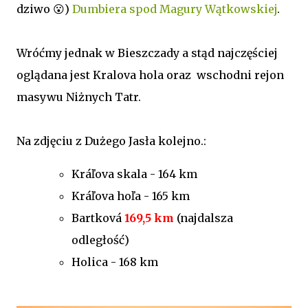
dziwo 😮)
Dumbiera spod Magury Wątkowskiej
.
Wróćmy jednak w Bieszczady a stąd najczęściej
oglądana jest Kralova hola oraz wschodni rejon
masywu Niżnych Tatr.
Na zdjęciu z Dużego Jasła kolejno.:
Kráľova skala - 164 km
Kráľova hoľa - 165 km
Bartková
169,5 km
(najdalsza
odległość)
Holica - 168 km