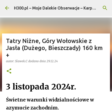
Przejdź do głównej zawartości
H300.pl – Moje Dalekie Obserwacje – Karpaty i Pogórza...
Tatry Niżne, Góry Wołowskie z
Jasła (Dużego, Bieszczady) 160 km
+
autor:
Slawek.C
dodano dnia
29.12.24
3 listopada 2024r.
Świetne warunki widzialnościowe w
azymucie zachodnim.